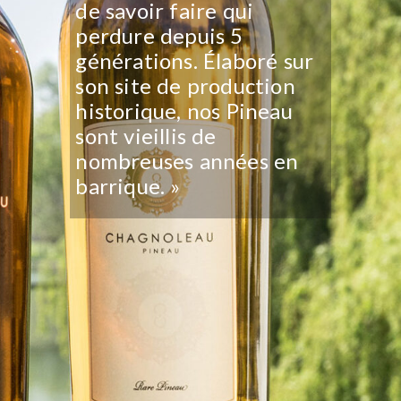
de savoir faire qui
perdure depuis 5
générations. Élaboré sur
son site de production
historique, nos Pineau
sont vieillis de
nombreuses années en
barrique. »